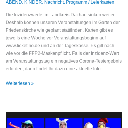
ABEND
,
KINDER
,
Nachricht
,
Programm
/
Leierkasten
Die Inzidenzwerte im Landkreis Dachau sinken weiter.
Deshalb können unseren Veranstaltungen im Garten der
Friedenskirche wie geplant stattfinden. Karten gibt es
jeweils eine Woche vor Veranstaltungsbeginn auf
www.ticketino.de und an der Tageskasse. Es gilt nach
wie vor die FFP2-Maskenpflicht. Falls der Inzidenz-Wert
am Veranstaltungstag ein negatives Corona-Testergebnis
erfordert, dann findet Ihr dazu eine aktuelle Info
Wir
Weiterlesen »
starten
durch
mit
dem
Sommerprogramm