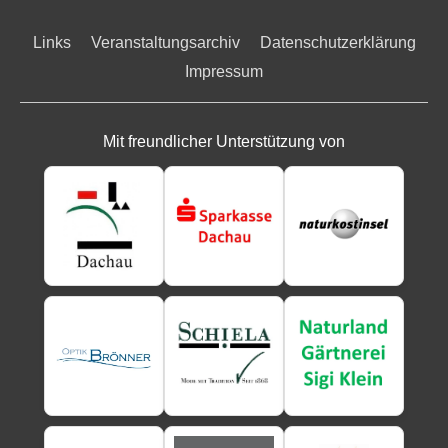
–
der
Links
Veranstaltungsarchiv
Datenschutzerklärung
Verein
Impressum
Lampenfieber
e.V.
organisiert
Mit freundlicher Unterstützung von
ein
Online-
Theaterstück
für
Kinder