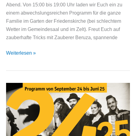
Abend. Von 15:00 bis 19:00 Uhr laden wir Euch ein zu
einem abwechslungsreichen Programm für die ganze
Familie im Garten der Friedenskirche (bei schlechtem
Wetter im Gemeindesaal und im Zelt). Freut Euch auf
zauberhafte Tricks mit Zauberer Beruza, spannende
40
Weiterlesen »
Jahre
Leierkasten!
Großes
Jubiläumsfest
am
Samstag,
28.
Juni
2025