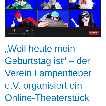
„Weil heute mein
Geburtstag ist“ – der
Verein Lampenfieber
e.V. organisiert ein
Online-Theaterstück