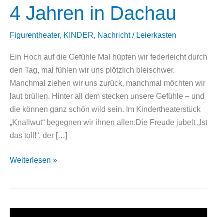
4 Jahren in Dachau
Figurentheater
,
KINDER
,
Nachricht
/
Leierkasten
Ein Hoch auf die Gefühle Mal hüpfen wir federleicht durch
den Tag, mal fühlen wir uns plötzlich bleischwer.
Manchmal ziehen wir uns zurück, manchmal möchten wir
laut brüllen. Hinter all dem stecken unsere Gefühle – und
die können ganz schön wild sein. Im Kindertheaterstück
„Knallwut“ begegnen wir ihnen allen:Die Freude jubelt „Ist
das toll!“, der […]
Knallwut:
Weiterlesen »
Kindertheater
über
Gefühle
für