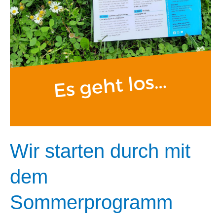
ob
die
Sonne
scheint
Wir starten durch mit
dem
Sommerprogramm