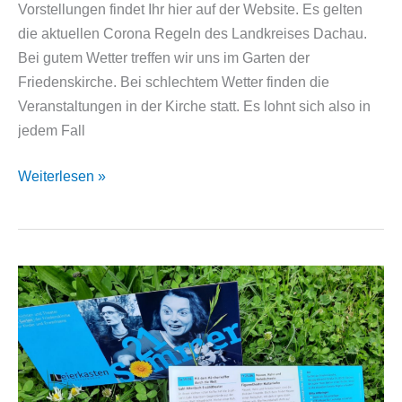
Vorstellungen findet Ihr hier auf der Website. Es gelten
die aktuellen Corona Regeln des Landkreises Dachau.
Bei gutem Wetter treffen wir uns im Garten der
Friedenskirche. Bei schlechtem Wetter finden die
Veranstaltungen in der Kirche statt. Es lohnt sich also in
jedem Fall
Das
Weiterlesen »
Sommerprogramm
beginnt
am
19.06.
–
ob
es
regnet
oder