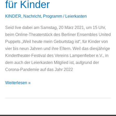
für Kinder
KINDER
,
Nachricht
,
Programm
/
Leierkasten
Seid live dabei am Samstag, 20 März 2021, um 15 Uhr,
beim Online-Theaterstück des Berliner Ensembles United
Puppets „Weil heute mein Geburtstag ist“, für Kinder von
vier bis neun Jahren und ihre Eltern. Weil das diesjährige
Kindertheater-Festival des Vereins Lampenfieber e.V., in
dem auch der Leierkasten Mitglied ist, aufgrund der
Corona-Pandemie auf das Jahr 2022
„Weil
Weiterlesen »
heute
mein
Geburtstag
ist“