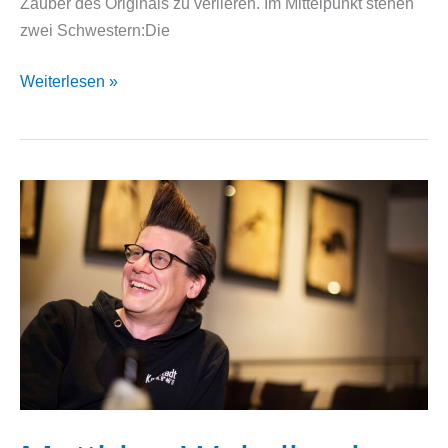
Zauber des Originals zu verlieren. Im Mittelpunkt stehen
zwei Schwestern:Die
Neeweißnicht
Weiterlesen »
und
Rosenrot
–
Märchen
mal
anders