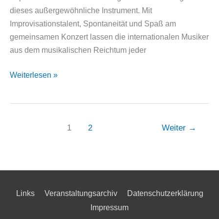
dieses außergewöhnliche Instrument. Mit
Improvisationstalent, Spontaneität und Spaß am
gemeinsamen Konzert lassen die internationalen Musiker
aus dem musikalischen Reichtum jeder
Akkordeonale
Weiterlesen »
2023
–
am
16.
1
2
Weiter
→
Mai
im
Thoma-
Haus
Links
Veranstaltungsarchiv
Datenschutzerklärung
Impressum