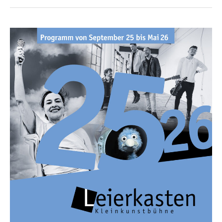
–
A-
cappella
mit
Schmäh