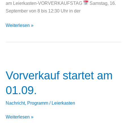
am Leierkasten-VORVERKAUFSTAG
Samstag, 16.
September von 8 bis 12:30 Uhr in der
Kommt
Weiterlesen »
zum
Vorverkaufstag
am
16.
September
Vorverkauf startet am
01.09.
Nachricht
,
Programm
/
Leierkasten
Vorverkauf
Weiterlesen »
startet