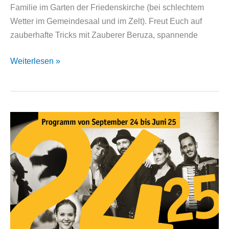
Familie im Garten der Friedenskirche (bei schlechtem
Wetter im Gemeindesaal und im Zelt). Freut Euch auf
zauberhafte Tricks mit Zauberer Beruza, spannende
40
Weiterlesen »
Jahre
Leierkasten!
Großes
Jubiläumsfest
am
Samstag,
28.
Juni
2025