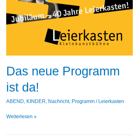
Das neue Programm
ist da!
ABEND
,
KINDER
,
Nachricht
,
Programm
/
Leierkasten
Das
Weiterlesen »
neue
Programm