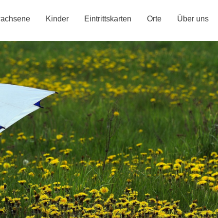
achsene
Kinder
Eintrittskarten
Orte
Über uns