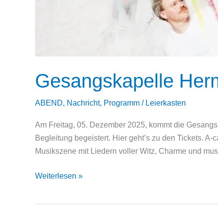
Gesangskapelle Herm
ABEND
,
Nachricht
,
Programm
/
Leierkasten
Am Freitag, 05. Dezember 2025, kommt die Gesangska
Begleitung begeistert. Hier geht’s zu den Tickets. A
Musikszene mit Liedern voller Witz, Charme und musika
Gesangskapelle
Weiterlesen »
Hermann
–
A-