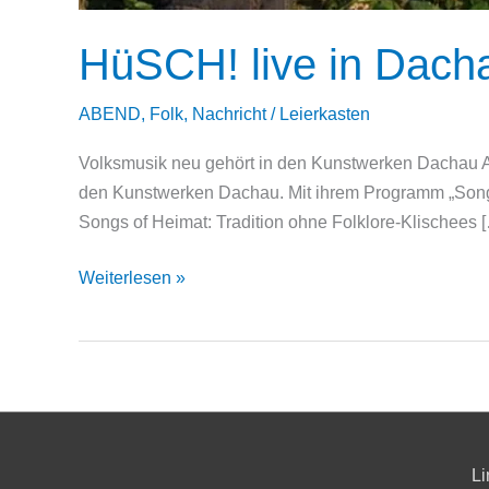
HüSCH! live in Dacha
ABEND
,
Folk
,
Nachricht
/
Leierkasten
Volksmusik neu gehört in den Kunstwerken Dachau Am
den Kunstwerken Dachau. Mit ihrem Programm „Songs o
Songs of Heimat: Tradition ohne Folklore-Klischees 
HüSCH!
Weiterlesen »
live
in
Dachau
–
Ein
Konzert,
Li
das