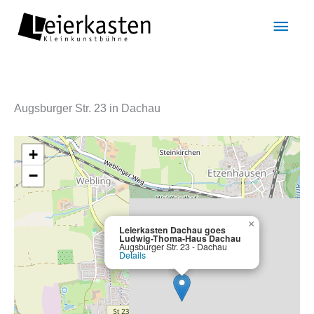
Zum
Hau
Inhalt
springen
Augsburger Str. 23 in Dachau
+
−
×
Leierkasten Dachau goes
Ludwig-Thoma-Haus Dachau
Augsburger Str. 23 - Dachau
Details