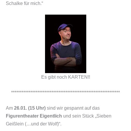
Schalke für mich.“
Es gibt noch KARTEN!!
**************************************************************
Am
26.01. (15 Uhr)
sind wir gespannt auf das
Figurentheater Eigentlich
und sein Stück „Sieben
Geißlein (…und der Wolf)“.