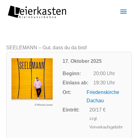
Zum
Hau
Inhalt
springen
SEELEMANN – Gut, dass du da bist!
17. Oktober 2025
Beginn:
20:00 Uhr
Einlass ab:
19:30 Uhr
Ort:
Friedenskirche
Dachau
© Mischa Lorenz
Eintritt:
20/17 €
zzgl.
Vorverkaufsgebühr