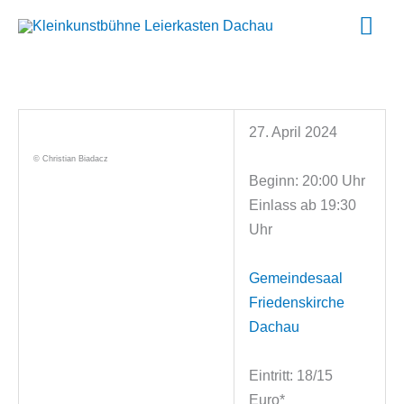
Zum
Hau
Inhalt
springen
27. April 2024
© Christian Biadacz
Beginn: 20:00 Uhr
Einlass ab 19:30
Uhr
Gemeindesaal
Friedenskirche
Dachau
Eintritt: 18/15
Euro*