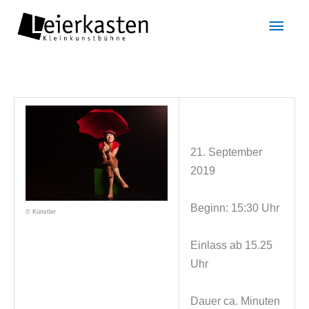
Zum
Hau
Inhalt
springen
21. September
2019
Beginn: 15:30 Uhr
© Künstler
Einlass ab 15.25
Uhr
Dauer ca. Minuten