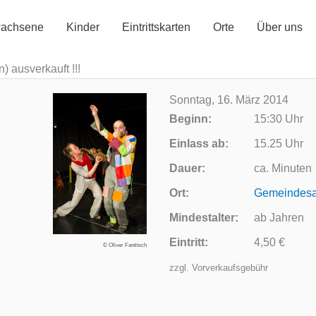
achsene
Kinder
Eintrittskarten
Orte
Über uns
) ausverkauft !!!
Sonntag, 16. März 2014
Beginn:
15:30 Uhr
Einlass ab:
15.25 Uhr
Dauer:
ca. Minuten
Ort:
Gemeindesa
Mindestalter:
ab Jahren
Eintritt:
4,50 €
© Oliver Fantitsch
zzgl. Vorverkaufsgebühr