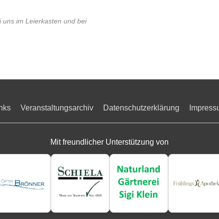
i uns im Leierkasten und bei
nks
Veranstaltungsarchiv
Datenschutzerklärung
Impress
Mit freundlicher Unterstützung von