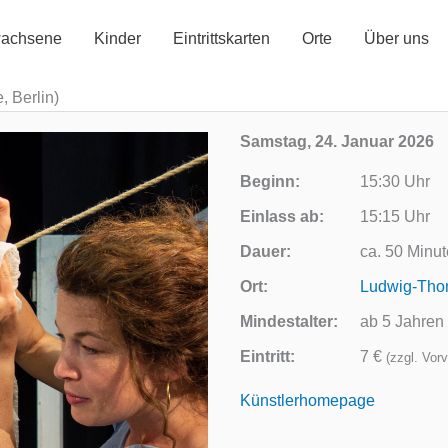
achsene
Kinder
Eintrittskarten
Orte
Über uns
 Berlin)
Samstag, 24. Januar 2026
Beginn:
15:30 Uhr
Einlass ab:
15:15 Uhr
Dauer:
ca. 50 Minu
Ort:
Ludwig-Tho
Mindestalter:
ab 5 Jahren
Eintritt:
7 €
(zzgl. Vor
Künstlerhomepage