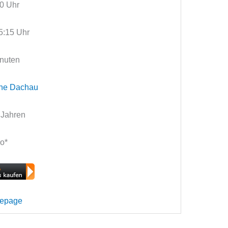
30 Uhr
5:15 Uhr
inuten
che Dachau
 Jahren
ro*
mepage