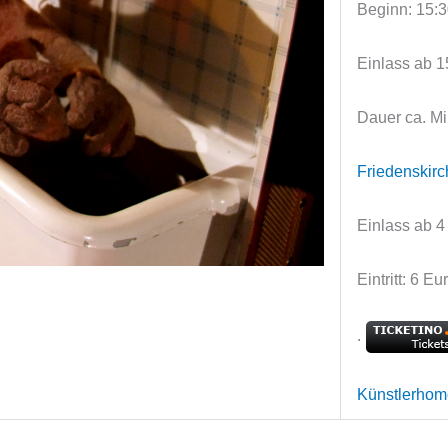
Beginn: 15:
Einlass ab 1
Dauer ca. M
Friedenskir
Einlass ab 4
Eintritt: 6 Eu
.
Künstlerho