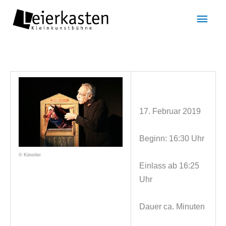
Zum
Hau
Inhalt
springen
17. Februar 2019
Beginn: 16:30 Uhr
© Künstler
Einlass ab 16:25
Uhr
Dauer ca. Minuten