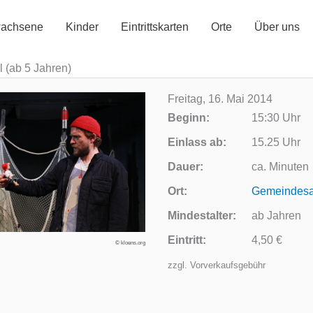
achsene
Kinder
Eintrittskarten
Orte
Über uns
l (ab 5 Jahren)
Freitag, 16. Mai 2014
Beginn:
15:30 Uhr
Einlass ab:
15.25 Uhr
Dauer:
ca. Minuten
Ort:
Gemeindesa
Mindestalter:
ab Jahren
Eintritt:
4,50 €
© kloens.org
zzgl. Vorverkaufsgebühr