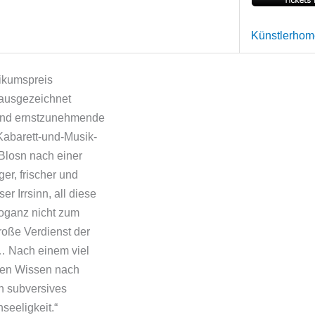
Künstlerho
ikumspreis
 ausgezeichnet
e und ernstzunehmende
Kabarett-und-Musik-
 Blosn nach einer
er, frischer und
er Irrsinn, all diese
roganz nicht zum
roße Verdienst der
… Nach einem viel
den Wissen nach
n subversives
seeligkeit.“