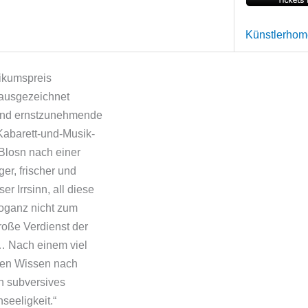
Künstlerho
ikumspreis
 ausgezeichnet
e und ernstzunehmende
Kabarett-und-Musik-
 Blosn nach einer
er, frischer und
er Irrsinn, all diese
roganz nicht zum
roße Verdienst der
… Nach einem viel
den Wissen nach
n subversives
seeligkeit.“