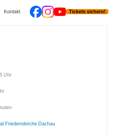
Kontakt
Tickets sichern!
8
15 Uhr
hr
inuten
l Friedenskirche Dachau