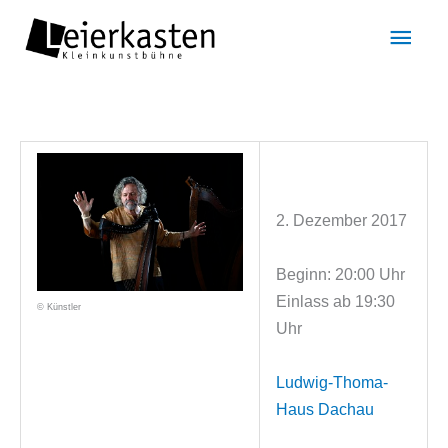
Zum
Hau
Inhalt
springen
2. Dezember 2017
Beginn: 20:00 Uhr
Einlass ab 19:30
© Künstler
Uhr
Ludwig-Thoma-
Haus Dachau