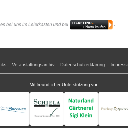
t es bei uns im Leierkasten und bei
.
nks
Veranstaltungsarchiv
Datenschutzerklärung
Impress
Mit freundlicher Unterstützung von