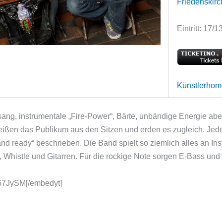
Friedenskir
Eintritt: 17/
Künstlerho
ang, instrumentale „Fire-Power“, Bärte, unbändige Energie abe
reißen das Publikum aus den Sitzen und erden es zugleich. Jeder 
h and ready“ beschrieben. Die Band spielt so ziemlich alles an I
 Whistle und Gitarren. Für die rockige Note sorgen E-Bass un
267JySM[/embedyt]