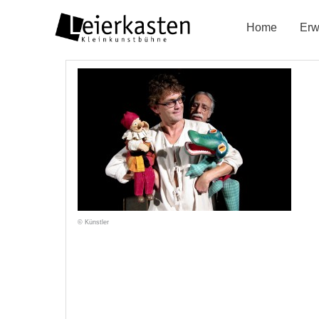
Zum
Home
Erw
Inhalt
springen
© Künstler