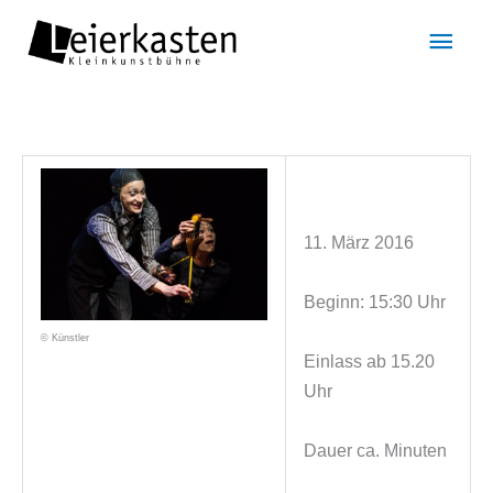
Zum
Hau
Inhalt
springen
11. März 2016
Beginn: 15:30 Uhr
© Künstler
Einlass ab 15.20
Uhr
Dauer ca. Minuten